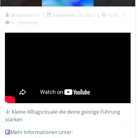
|
|
|
Blaupause.TV
September 22, 2023
13:01
0
comments
Kleine Alltagsrituale die deine geistige Führung
stärken
Mehr Informationen unter: