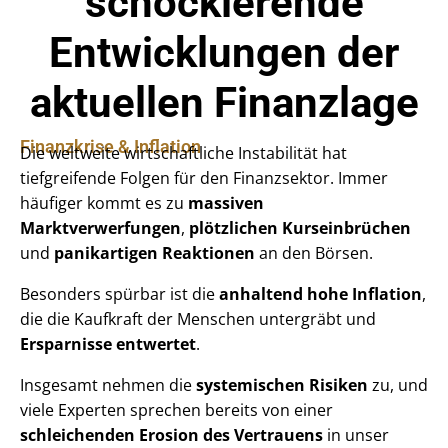
schockierende
Entwicklungen der
aktuellen Finanzlage
Finanzkrise & Inflation
Die weltweite wirtschaftliche Instabilität hat
tiefgreifende Folgen für den Finanzsektor. Immer
häufiger kommt es zu
massiven
Marktverwerfungen
,
plötzlichen Kurseinbrüchen
und
panikartigen Reaktionen
an den Börsen.
Besonders spürbar ist die
anhaltend hohe Inflation
,
die die Kaufkraft der Menschen untergräbt und
Ersparnisse entwertet
.
Insgesamt nehmen die
systemischen Risiken
zu, und
viele Experten sprechen bereits von einer
schleichenden Erosion des Vertrauens
in unser