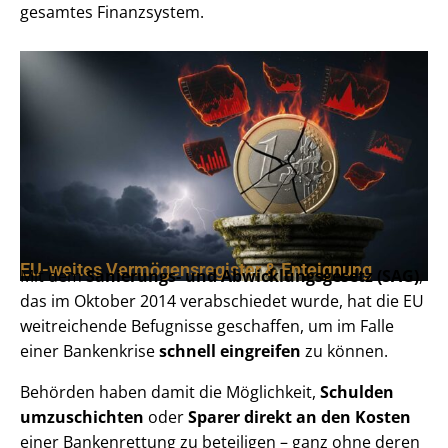
gesamtes Finanzsystem.
EU-weites Vermögensregister & Enteignung
Mit dem
Sanierungs- und Abwicklungsgesetz (SAG)
,
das im Oktober 2014 verabschiedet wurde, hat die EU
weitreichende Befugnisse geschaffen, um im Falle
einer Bankenkrise
schnell eingreifen
zu können.
Behörden haben damit die Möglichkeit,
Schulden
umzuschichten
oder
Sparer direkt an den Kosten
einer Bankenrettung zu beteiligen – ganz ohne deren