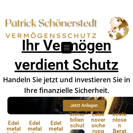
Ihr Vermögen
verdient Schutz
Handeln Sie jetzt und investieren Sie in
Ihre finanzielle Sicherheit.
Jetzt Anlegen
Immo
Lebe
koste
bilien
nsver
nlose
Edel
Edel
Edel
schut
siche
n
metal
metal
metal
z
rung
Berat