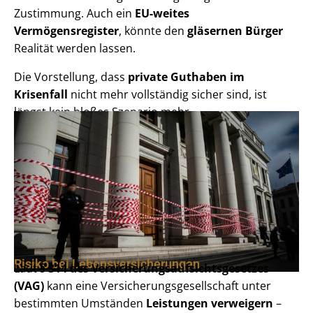
Zustimmung. Auch ein
EU-weites
Vermögensregister
, könnte den
gläsernen Bürger
Realität werden lassen.
Die Vorstellung, dass
private Guthaben im
Krisenfall
nicht mehr vollständig sicher sind, ist
längst kein bloßes Szenario mehr.
Risiko bei Lebensversicherungen
Laut
§ 314 des Versicherungsaufsichtsgesetzes
(VAG)
kann eine Versicherungsgesellschaft unter
bestimmten Umständen
Leistungen verweigern
–