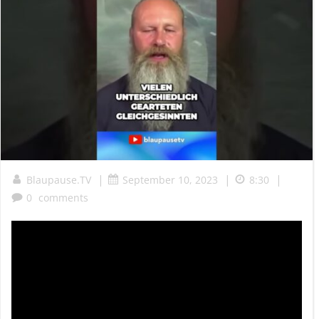
|
|
|
Blaupause.TV
September 10, 2023
8:30
0
comments