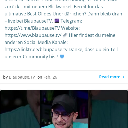
zurück… mit neuem Blickwinkel. Bereit für das
ultimative Best Of des Unerklärlichen? Dann bleib dran
– live bei BlaupauseTV.
Telegram:
https://t.me/BlaupauseTV Website:
https://www.blaupause.tv/
Hier findest du meine
anderen Social Media Kanäle:
https://linktr.ee/blaupause.tv Danke, dass du ein Teil
unserer Community bist!
Read more
by
Blaupause.TV
on
Feb. 26