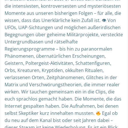
die intensivsten, kontroversesten und mysteriösesten
Momente aus unseren bisherigen Folgen – für alle, die
wissen, dass das Unerklärliche kein Zufall ist. 👁 Von
UFOs, UAP-Sichtungen und möglichen außerirdischen
Begegnungen über geheime Militärprojekte, versteckte
Untergrundbasen und rätselhafte
Regierungsprogramme – bis hin zu paranormalen
Phänomenen, übernatürlichen Erscheinungen,
Geistern, Poltergeist-Aktivitäten, Schattenfiguren,
Orbs, Kreaturen, Kryptiden, okkulten Ritualen,
verlassenen Orten, Zeitphänomenen, Glitches in der
Matrix und Verschwörungstheorien, die immer realer
wirken. Wir tauchen gemeinsam ein in die Clips, die
euch sprachlos gemacht haben. Die Momente, die das
Internet gespalten haben. Die Aufnahmen, bei denen
selbst Skeptiker kurz innehalten mussten.
Egal ob
du neu auf dem Kanal bist oder seit Jahren dabei –
dieser Stream ist keine Wiederholung. Es ist ein Blick