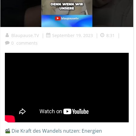
|
|
|
Blaupause.TV
September 19, 2023
8:31
0
comments
Die Kraft des Wandels nutzen: Energien