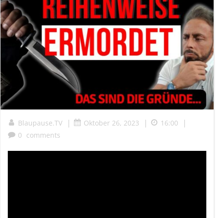
|
|
|
Blaupause.TV
Oktober 26, 2023
16:00
0
comments