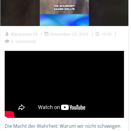
|
|
|
Blaupause.TV
November 29, 2023
15:05
0
comments
Die Macht der Wahrheit: Warum wir nicht schweigen