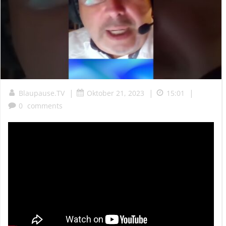
|
|
|
Blaupause.TV
Oktober 21, 2023
15:01
0
comments