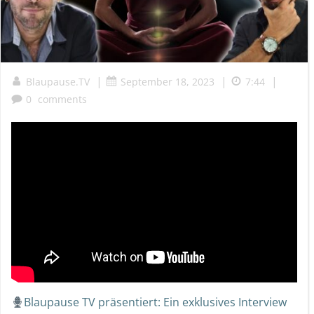
|
|
|
Blaupause.TV
September 18, 2023
7:44
0
comments
Blaupause TV präsentiert: Ein exklusives Interview