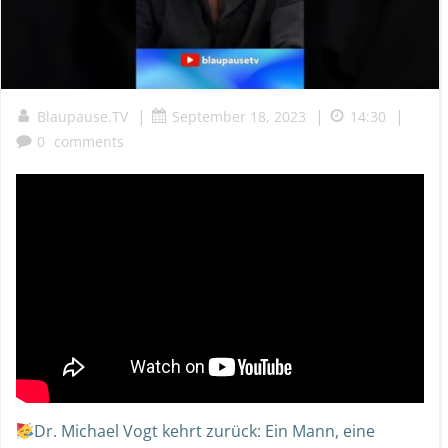
|
|
|
Blaupause.TV
September 18, 2023
14:30
0
comments
Dr. Michael Vogt kehrt zurück: Ein Mann, eine