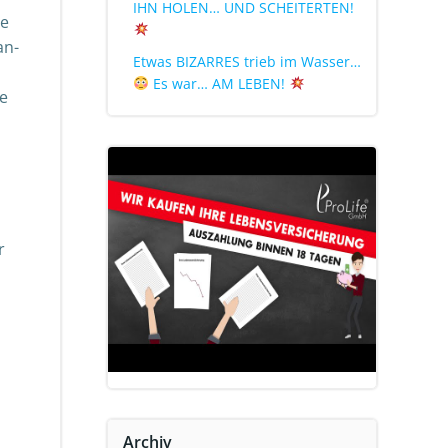
IHN HOLEN… UND SCHEITERTEN!
de
an-
Etwas BIZARRES trieb im Wasser…
Es war… AM LEBEN!
se
r
Archiv