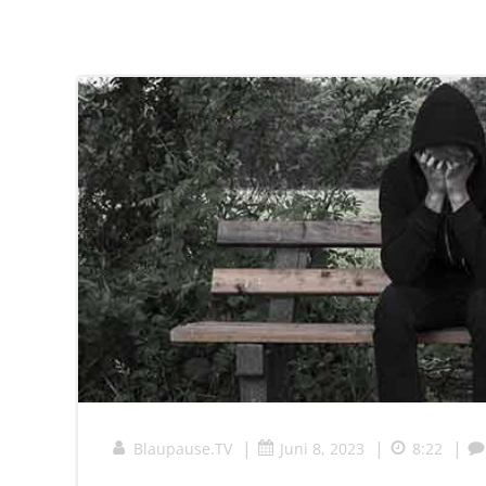
|
|
|
Blaupause.TV
Juni 8, 2023
8:22