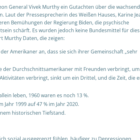
rgeon General Vivek Murthy ein Gutachten über die wachsen
on. Laut der Pressesprecherin des Weißen Hauses, Karine Je
nderen Bemühungen der Regierung Biden, die psychische
sein schärft. Es wurden jedoch keine Bundesmittel für die
rt Murthy Daten, die zeigen:
der Amerikaner an, dass sie sich ihrer Gemeinschaft „sehr
ie der Durchschnittsamerikaner mit Freunden verbringt, um
 Aktivitäten verbringt, sinkt um ein Drittel, und die Zeit, die e
llein leben, 1960 waren es noch 13 %.
m Jahr 1999 auf 47 % im Jahr 2020.
inem historischen Tiefstand.
ich sozial ausgegrenzt fühlen, häufiger zu Depressionen,