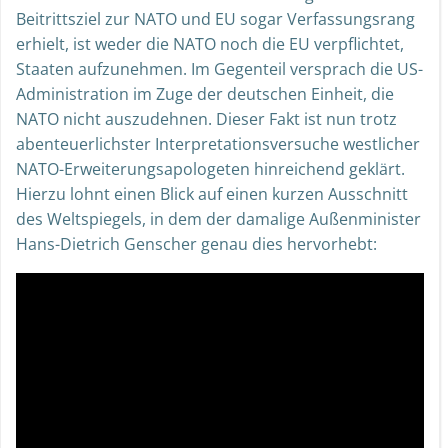
Beitrittsziel zur NATO und EU sogar Verfassungsrang
erhielt, ist weder die NATO noch die EU verpflichtet,
Staaten aufzunehmen. Im Gegenteil versprach die US-
Administration im Zuge der deutschen Einheit, die
NATO nicht auszudehnen. Dieser Fakt ist nun trotz
abenteuerlichster Interpretationsversuche westlicher
NATO-Erweiterungsapologeten hinreichend geklärt.
Hierzu lohnt einen Blick auf einen kurzen Ausschnitt
des Weltspiegels, in dem der damalige Außenminister
Hans-Dietrich Genscher genau dies hervorhebt: