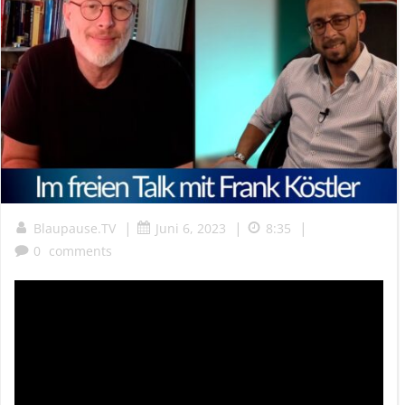
|
|
|
Blaupause.TV
Juni 6, 2023
8:35
0
comments