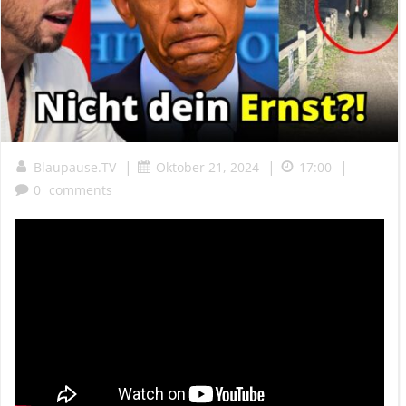
|
|
|
Blaupause.TV
Oktober 21, 2024
17:00
0
comments