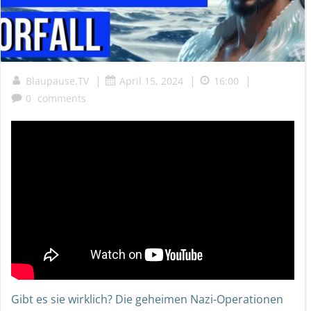
|
|
|
Blaupause.TV
April 15, 2024
16:00
0
comments
Gibt es sie wirklich? Die geheimen Nazi-Operationen