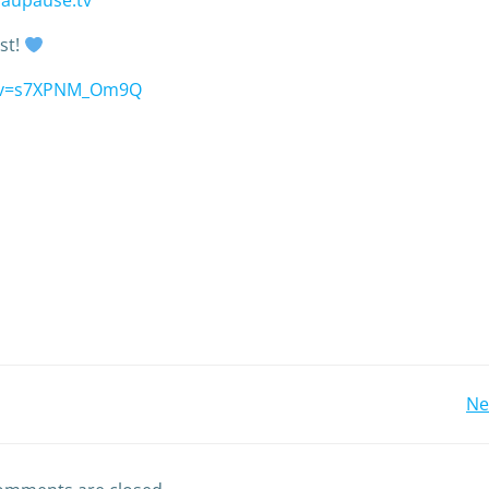
blaupause.tv
st!
h?v=s7XPNM_Om9Q
Ne