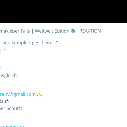
makleber Fails | Weltweit Edition
| REAKTION
 sind komplett gescheitert“
jLql
/
sgleich:
se.tv@gmail.com
auf:
her Schutz: