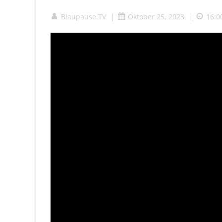
|
|
Blaupause.TV
Oktober 25, 2023
16:0