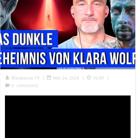
|
|
|
Blaupause.TV
Mai 24, 2024
16:00
0
comments