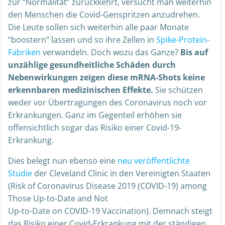
zur “Normalität” zurückkehrt, versucht man weiterhin
den Menschen die Covid-Genspritzen anzudrehen.
Die Leute sollen sich weiterhin alle paar Monate
“boostern” lassen und so ihre Zellen in
Spike-Protein-
Fabriken
verwandeln. Doch wozu das Ganze?
Bis auf
unzählige gesundheitliche Schäden durch
Nebenwirkungen zeigen diese mRNA-Shots keine
erkennbaren medizinischen Effekte.
Sie schützen
weder vor Übertragungen des Coronavirus noch vor
Erkrankungen. Ganz im Gegenteil erhöhen sie
offensichtlich sogar das Risiko einer Covid-19-
Erkrankung.
Dies belegt nun ebenso eine
neu veröffentlichte
Studie
der Cleveland Clinic in den Vereinigten Staaten
(Risk of Coronavirus Disease 2019 (COVID-19) among
Those Up-to-Date and Not
Up-to-Date on COVID-19 Vaccination). Demnach steigt
das Risiko einer Covid-Erkrankung mit der ständigen