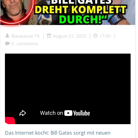
|
|
|
Blaupause.TV
August 21, 2025
17:00
0
comments
Das Internet kocht: Bill Gates sorgt mit neuen