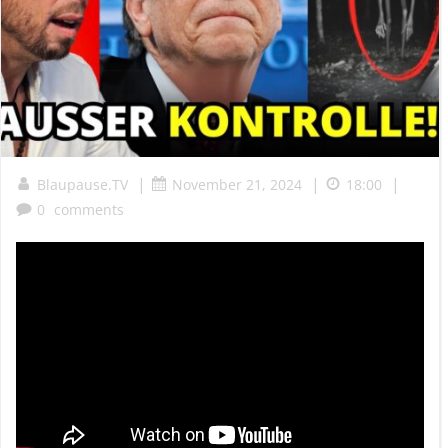
|
|
|
Blaupause.TV
November 21, 2024
18:00
0
comments