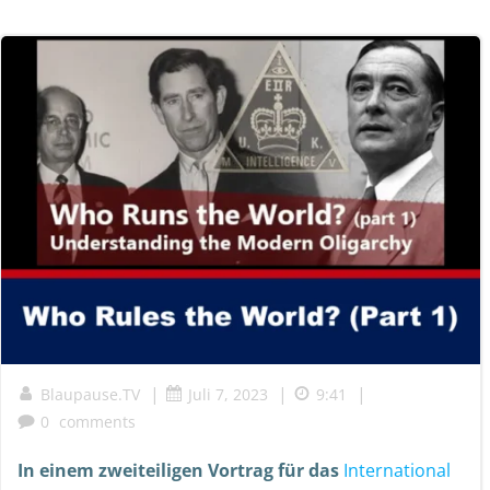
|
|
|
Blaupause.TV
Juli 7, 2023
9:41
0
comments
In einem zweiteiligen Vortrag für das
International