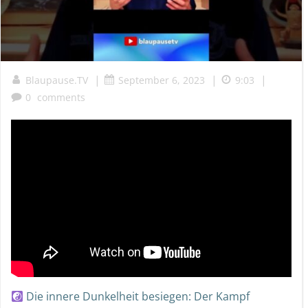
|
|
|
Blaupause.TV
September 6, 2023
9:03
0
comments
Die innere Dunkelheit besiegen: Der Kampf