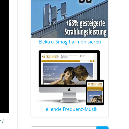
Elektro-Smog harmonisieren
Heilende Frequenz-Musik
 /