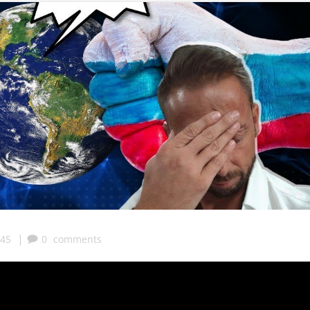
|
:45
0
comments