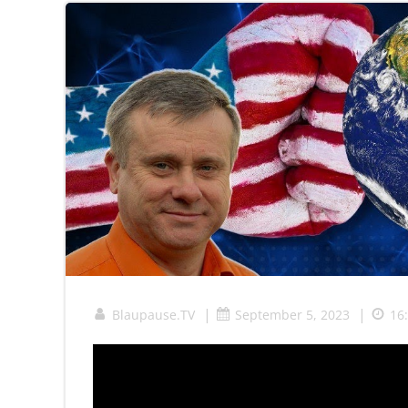
|
|
Blaupause.TV
September 5, 2023
16