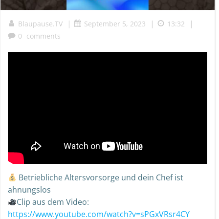
|
|
|
Blaupause.TV
September 5, 2023
13:32
0
comments
Betriebliche Altersvorsorge und dein Chef ist
ahnungslos
Clip aus dem Video:
https://www.youtube.com/watch?v=sPGxVRsr4CY