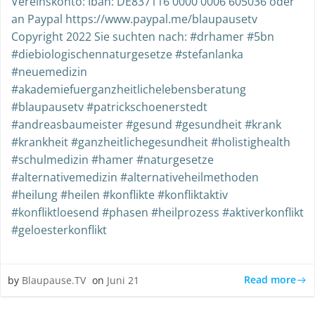
Vereinskonto: Iban: DE837116 0000 0006 605036 oder
an Paypal https://www.paypal.me/blaupausetv
Copyright 2022 Sie suchten nach: #drhamer #5bn
#diebiologischennaturgesetze #stefanlanka
#neuemedizin
#akademiefuerganzheitlichelebensberatung
#blaupausetv #patrickschoenerstedt
#andreasbaumeister #gesund #gesundheit #krank
#krankheit #ganzheitlichegesundheit #holistighealth
#schulmedizin #hamer #naturgesetze
#alternativemedizin #alternativeheilmethoden
#heilung #heilen #konflikte #konfliktaktiv
#konfliktloesend #phasen #heilprozess #aktiverkonflikt
#geloesterkonflikt
Read more
by
Blaupause.TV
on
Juni 21