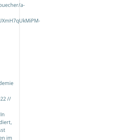
buecher/a-
dZUXmH7qUkMiPM-
ademie
22 //
 In
iert,
sst
en im