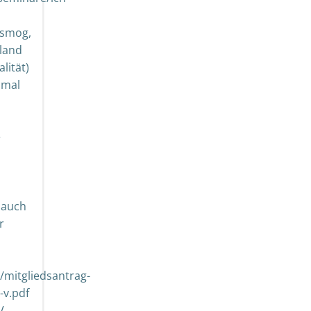
osmog,
land
lität)
 mal
e
:
 auch
r
n
mitgliedsantrag-
-v.pdf
V.