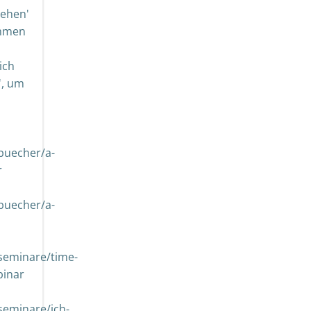
gehen'
kommen
ich
', um
buecher/a-
r
buecher/a-
seminare/time-
binar
seminare/ich-