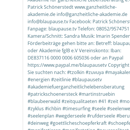
Patrick Schönerstedt www.ganzheitliche-
akademie.de info@ganzheitliche-akademie.de
info@blaupause.tv Facebook: Patrick Schöners
Fanpage: blaupause.tv Telefon: 08052/9574751
Kamera/Schnitt: Sandra Musik: Imarin Spende
Förderbeiträge gehen bitte an: Betreff: blaupa
oder Akademie fglB e.V Vereinskonto: Iban:
DE837116 0000 0006 605036 oder an Paypal
https://www.paypal.me/blaupausetv Copyright
Sie suchten nach: #tzolkin #zuvuya #mayakale
#energien #zeitlinie #blaupausetv
#akademiefuerganzheitlichelebensberatung
#patrickschoenersteck #martinstruebin
#blaubeerwald #zeitqualitaeten #41 #zeit #m
#zyklus #ichbin #timesurfing #seele #seelenw
#seelenplan #wegderseele #rufderseele #ber
#deinweg #goettlicheschoepferkraft #schoepf