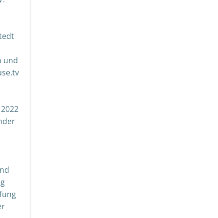
tedt
n und
use.tv
 2022
nder
ond
eg
ufung
er