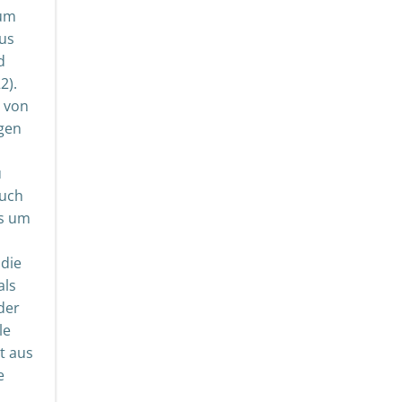
 um
aus
d
2).
s von
gen
u
auch
es um
 die
als
der
le
t aus
e