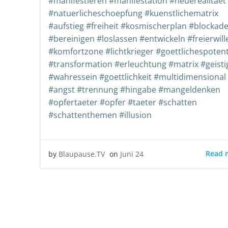
#manifestieren #manifestation #neuerealitaet
#natuerlicheschoepfung #kuenstlichematrix
#aufstieg #freiheit #kosmischerplan #blockad
#bereinigen #loslassen #entwickeln #freierwill
#komfortzone #lichtkrieger #goettlichespotent
#transformation #erleuchtung #matrix #geisti
#wahressein #goettlichkeit #multidimensional
#angst #trennung #hingabe #mangeldenken
#opfertaeter #opfer #taeter #schatten
#schattenthemen #illusion
Read 
by
Blaupause.TV
on
Juni 24