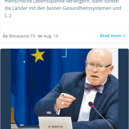
menschliche Lebensspanne verlängern, dann sollten
die Länder mit den besten Gesundheitssystemen und
[…]
Read more
by
Blaupause.TV
on
Aug. 14