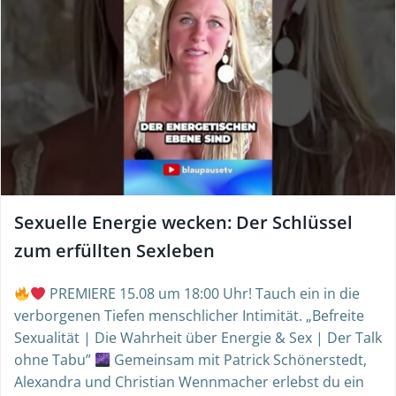
Sexuelle Energie wecken: Der Schlüssel
zum erfüllten Sexleben
PREMIERE 15.08 um 18:00 Uhr! Tauch ein in die
verborgenen Tiefen menschlicher Intimität. „Befreite
Sexualität | Die Wahrheit über Energie & Sex | Der Talk
ohne Tabu”
Gemeinsam mit Patrick Schönerstedt,
Alexandra und Christian Wennmacher erlebst du ein