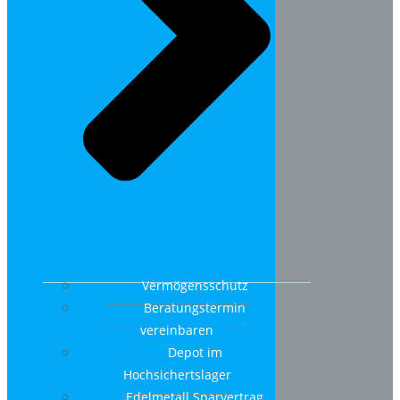
Vermögensschutz
Beratungstermin
vereinbaren
Depot im
Hochsichertslager
Edelmetall Sparvertrag