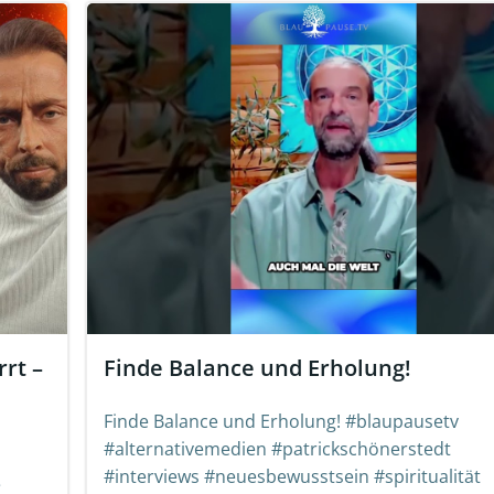
rt –
Finde Balance und Erholung!
Finde Balance und Erholung! #blaupausetv
#alternativemedien #patrickschönerstedt
#interviews #neuesbewusstsein #spiritualität
e