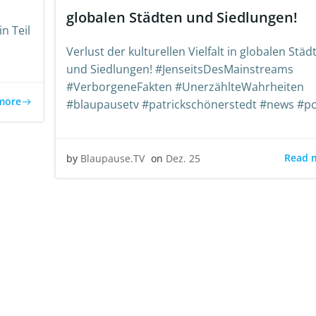
globalen Städten und Siedlungen!
n Teil
Verlust der kulturellen Vielfalt in globalen Städ
und Siedlungen! #JenseitsDesMainstreams
#VerborgeneFakten #UnerzählteWahrheiten
more
#blaupausetv #patrickschönerstedt #news #p
Read 
by
Blaupause.TV
on
Dez. 25