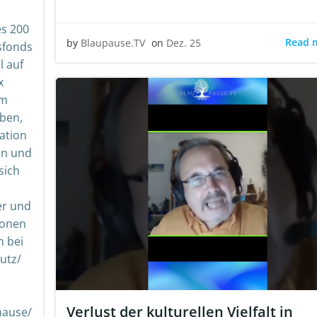
es 200
Read 
by
Blaupause.TV
on
Dez. 25
sfonds
l auf
x
em
ben,
uation
en und
sich
er und
tionen
n bei
utz/
Verlust der kulturellen Vielfalt in
hause/