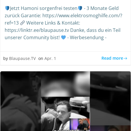
Jetzt Hamoni sorgenfrei testen
- 3 Monate Geld
zurück Garantie: https://www.elektrosmoghilfe.com/?
ref=13
Weitere Links & Kontakt:
https://linktr.ee/blaupause.tv Danke, dass du ein Teil
unserer Community bist!
- Werbesendung -
Read more
by
Blaupause.TV
on
Apr. 1