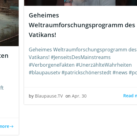
Geheimes
Weltraumforschungsprogramm des
Vatikans!
Geheimes Weltraumforschungsprogramm des
ten
Vatikans! #JenseitsDesMainstreams
#VerborgeneFakten #UnerzählteWahrheiten
#blaupausetv #patrickschönerstedt #news #p
ft
Read 
by
Blaupause.TV
on
Apr. 30
more