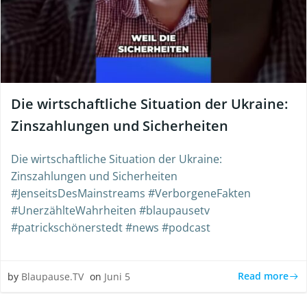
Die wirtschaftliche Situation der Ukraine:
Zinszahlungen und Sicherheiten
Die wirtschaftliche Situation der Ukraine:
Zinszahlungen und Sicherheiten
#JenseitsDesMainstreams #VerborgeneFakten
#UnerzählteWahrheiten #blaupausetv
#patrickschönerstedt #news #podcast
Read more
by
Blaupause.TV
on
Juni 5