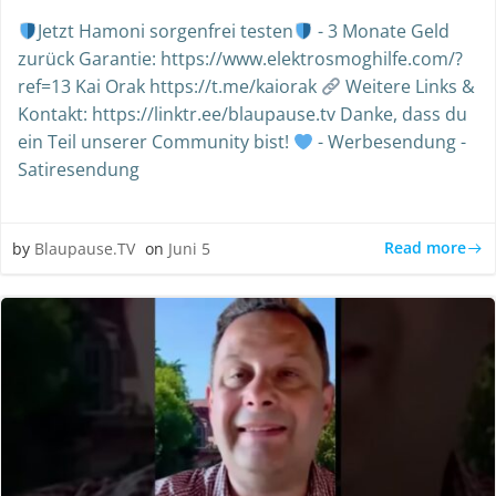
Jetzt Hamoni sorgenfrei testen
- 3 Monate Geld
zurück Garantie: https://www.elektrosmoghilfe.com/?
ref=13 Kai Orak https://t.me/kaiorak
Weitere Links &
Kontakt: https://linktr.ee/blaupause.tv Danke, dass du
ein Teil unserer Community bist!
- Werbesendung -
Satiresendung
Read more
by
Blaupause.TV
on
Juni 5