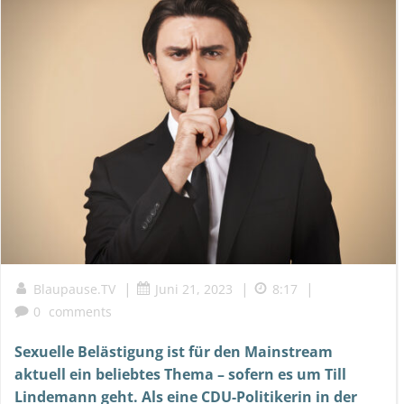
|
|
|
Blaupause.TV
Juni 21, 2023
8:17
0
comments
Sexuelle Belästigung ist für den Mainstream
aktuell ein beliebtes Thema – sofern es um Till
Lindemann geht. Als eine CDU-Politikerin in der