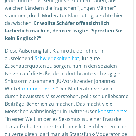
Jeder dürfte hier sehr gut verstanden haben, aus
welchen Ländern die fraglichen “jungen Männer”
stammen, doch Moderator Klamroth grätschte hier
dazwischen.
Er wollte Schäfer offensichtlich
lächerlich machen, denn er fragte: “Sprechen Sie
kein Englisch?”
Diese Äußerung fällt Klamroth, der ohnehin
ausreichend
Schwierigkeiten hat
, für gute
Zuschauerquoten zu sorgen, nun in den sozialen
Netzen auf die Füße, denn dort braute sich zügig ein
Shitstorm zusammen. JU-Vorsitzender Johannes
Winkel
kommentierte
: “Der Moderator versucht
durch bewusstes Missverstehen, politisch unliebsame
Beiträge lächerlich zu machen. Das macht viele
Menschen wahnsinnig.” Ein Twitter-User
konstatierte
:
“In einer Welt, in der es Sexismus ist, einer Frau die
Tür aufzuhalten oder traditionelle Geschlechterrollen
zu verteidigen, darf man als Staatsfunk-Moderator bei