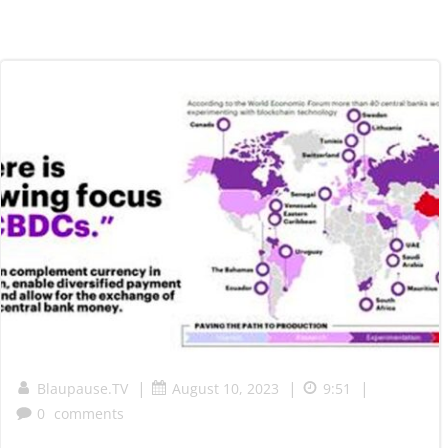
|
|
|
Blaupause.TV
August 10, 2023
9:51
0
comments