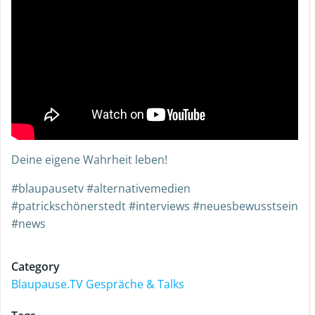
Deine eigene Wahrheit leben!
#blaupausetv #alternativemedien
#patrickschönerstedt #interviews #neuesbewusstsein
#news
Category
Blaupause.TV Gespräche & Talks