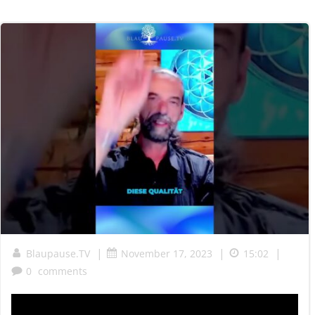
|
|
|
Blaupause.TV
November 17, 2023
15:02
0
comments