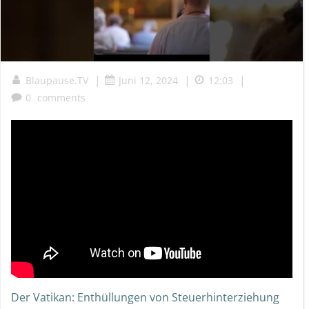
|
|
|
Blaupause.TV
Juni 12, 2024
12:03
0
comments
Der Vatikan: Enthüllungen von Steuerhinterziehung