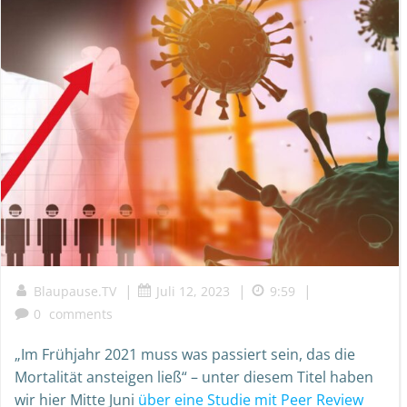
|
|
|
Blaupause.TV
Juli 12, 2023
9:59
0
comments
„Im Frühjahr 2021 muss was passiert sein, das die
Mortalität ansteigen ließ“ – unter diesem Titel haben
wir hier Mitte Juni
über eine Studie mit Peer Review