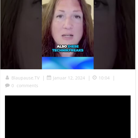
|
|
|
Blaupause.TV
Januar 12, 2024
10:04
0
comments