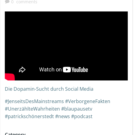
0
comments
Die Dopamin-Sucht durch Social Media
#JenseitsDesMainstreams #VerborgeneFakten
#UnerzählteWahrheiten #blaupausetv
#patrickschönerstedt #news #podcast
Category