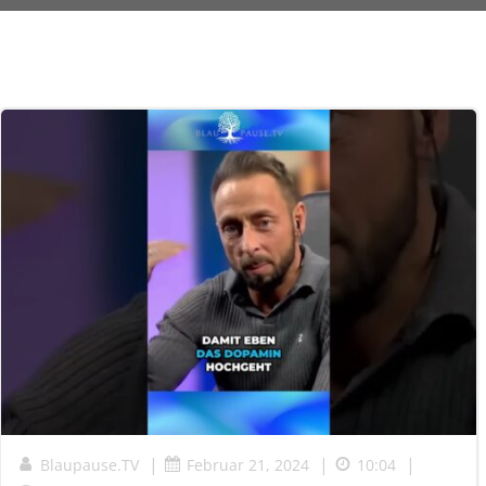
|
|
|
Blaupause.TV
Februar 21, 2024
10:04