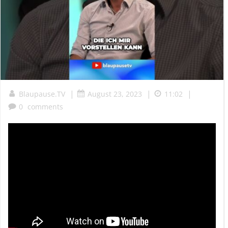
|
|
|
Blaupause.TV
August 23, 2023
11:02
0
comments