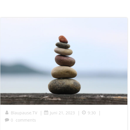
|
|
|
Blaupause.TV
Juni 21, 2023
9:30
0
comments