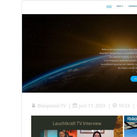
|
|
|
Blaupause.TV
Juni 17, 2023
10:23