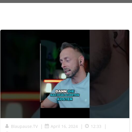
|
|
|
Blaupause.TV
April 16, 2024
12:33