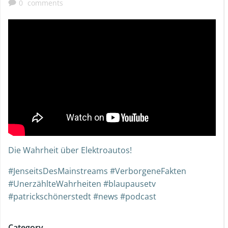
0
comments
Die Wahrheit über Elektroautos!
#JenseitsDesMainstreams #VerborgeneFakten
#UnerzählteWahrheiten #blaupausetv
#patrickschönerstedt #news #podcast
Category