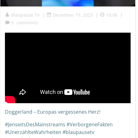
|
|
|
Blaupause.TV
Dezember 19, 2023
10:06
0
comments
Doggerland – Europas vergessenes Herz!
#JenseitsDesMainstreams #VerborgeneFakten
#UnerzählteWahrheiten #blaupausetv