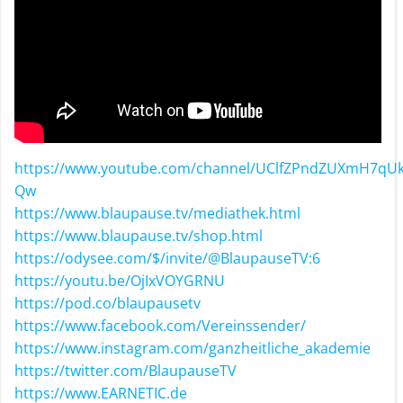
https://www.youtube.com/channel/UClfZPndZUXmH7qU
Qw
https://www.blaupause.tv/mediathek.html
https://www.blaupause.tv/shop.html
https://odysee.com/$/invite/@BlaupauseTV:6
https://youtu.be/OjIxVOYGRNU
https://pod.co/blaupausetv
https://www.facebook.com/Vereinssender/
https://www.instagram.com/ganzheitliche_akademie
https://twitter.com/BlaupauseTV
https://www.EARNETIC.de