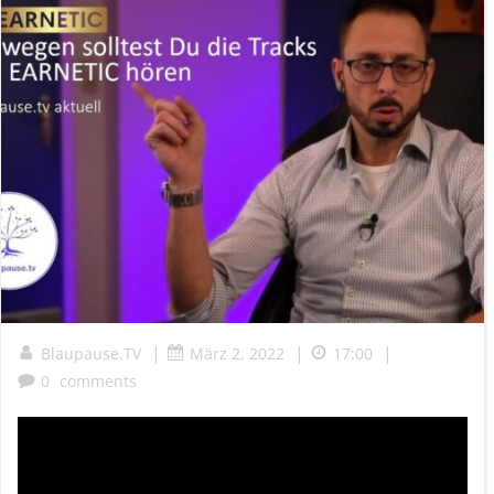
|
|
|
Blaupause.TV
März 2, 2022
17:00
0
comments