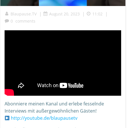
|
|
|
Blaupause.TV
August 20, 2023
11:02
0
comments
Abonniere meinen Kanal und erlebe fesselnde
Interviews mit außergewöhnlichen Gästen!
http://youtube.de/blaupausetv