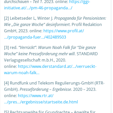
durchschauen – Teil 1
. 2023. online:
https://ggi-
initiative.at/…/pm-46-propaganda…/
[2] Leibetseder L, Winter J.
Propaganda für Pensionisten:
Wie „Die ganze Woche“ desinformiert
. Profil Redaktion
GmbH, 2023. online:
https://www.profil.at/
…/propaganda-fuer…/402489503
[3] red.
“Verrückt”: Warum Noah Falk für “Die ganze
Woche” keine Presseförderung mehr will
. STANDARD
Verlagsgesellschaft m.b.H., 2020.
online:
https://www.derstandard.at/…/verrueckt-
warum-noah-falk…
[4] Rundfunk und Telekom Regulierungs-GmbH (RTR-
GmbH).
Presseförderung – Ergebnisse
. 2020 – 2023.
online:
https://www.rtr.at/
…/pres…/ergebnisse/startseite.de.html
[5] Rechtsanwälte für Grundrechte – Anwälte für