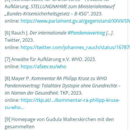
Aufklärung.
STELLUNGNAHME zum Ministerialentwurf
„Bundes-Krisensicherheitsgesetz – B-KSG“
. 2023.
online:
https://www.parlament.gv.at/gegenstand/XXVII/
[6] Rauch J.
Der internationale
#Pandemievertrag
[…]
.
Twitter, 2023.
online:
https://twitter.com/johannes_rauch/status/167
[7] Anwälte für Aufklärung e.V.
WHO
. 2023.
online:
https://afaev.eu/who
[8] Mayer P.
Kommentar RA Philipp Kruse zu WHO
Pandemievertrag: Totalitäre Dystopie ohne Grundrechte –
im Namen der Gesundheit
. TKP, 2023.
online:
https://tkp.at/…/kommentar-ra-philipp-kruse-
zu-who…
[9] Homepage von Gudula Walterskirchen mit den
gesammelten