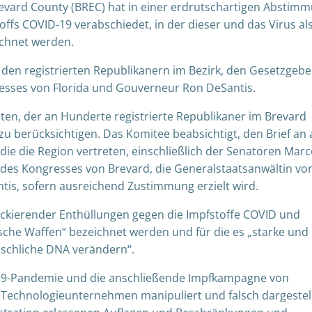
evard County (BREC) hat in einer erdrutschartigen Abstim
fs COVID-19 verabschiedet, in der dieser und das Virus al
ichnet werden.
den registrierten Republikanern im Bezirk, den Gesetzgeb
esses von Florida und Gouverneur Ron DeSantis.
lten, der an Hunderte registrierte Republikaner im Brevard
zu berücksichtigen. Das Komitee beabsichtigt, den Brief an a
e die Region vertreten, einschließlich der Senatoren Mar
n des Kongresses von Brevard, die Generalstaatsanwältin vo
tis, sofern ausreichend Zustimmung erzielt wird.
hockierender Enthüllungen gegen die Impfstoffe COVID und
ische Waffen“ bezeichnet werden und für die es „starke und
nschliche DNA verändern“.
D-19-Pandemie und die anschließende Impfkampagne von
echnologieunternehmen manipuliert und falsch dargestel