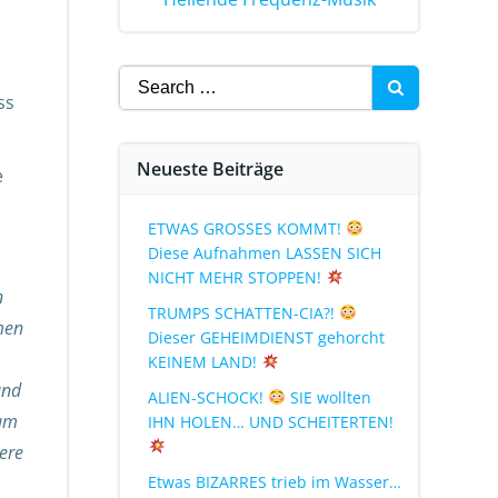
n
ss
Neueste Beiträge
e
ETWAS GROSSES KOMMT!
Diese Aufnahmen LASSEN SICH
NICHT MEHR STOPPEN!
n
TRUMPS SCHATTEN-CIA?!
men
Dieser GEHEIMDIENST gehorcht
KEINEM LAND!
und
ALIEN-SCHOCK!
SIE wollten
 um
IHN HOLEN… UND SCHEITERTEN!
sere
Etwas BIZARRES trieb im Wasser…