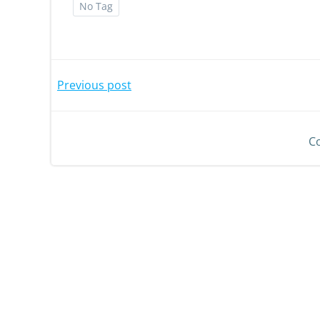
No Tag
Previous post
C