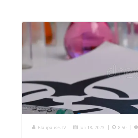
|
|
|
Blaupause.TV
Juli 18, 2023
8:50