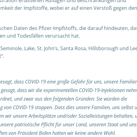
nistration erlassenen Auflagen und Beschränkungen und
mkeit der Impfstoffe, wobei er auf einen Verstoß gegen de
schen Daten des Pfizer-Impfstoffs, die darauf hindeuten, da
n und Todesfällen verursacht hat.
minole, Lake, St. John’s, Santa Rosa, Hillsborough und Le
“.
gesagt, dass COVID-19 eine große Gefahr für uns, unsere Familie
gesagt, dass wir die experimentellen COVID-19-Injektionen neh
eordnet, und zwar aus den folgenden Gründen: Sie würden die
g von COVID-19 stoppen. Dass dies unsere Familien, uns selbst 
en wir unsere Arbeitsplätze und/oder Sozialleistungen behalten,
unsere patriotische Pflicht für unser Land, unseren Staat und un
en von Präsident Biden hatten wir keine andere Wahl.