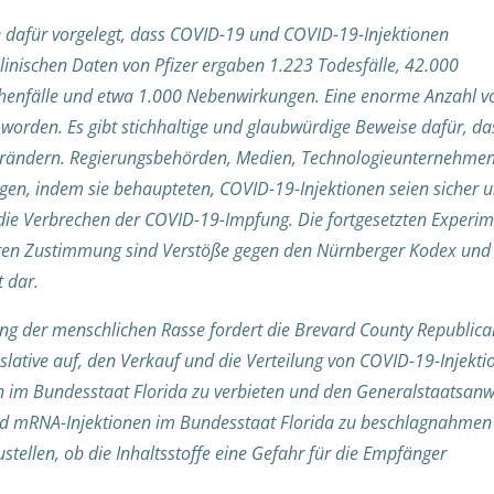
 dafür vorgelegt, dass COVID-19 und COVID-19-Injektionen
linischen Daten von Pfizer ergaben 1.223 Todesfälle, 42.000
henfälle und etwa 1.000 Nebenwirkungen. Eine enorme Anzahl v
worden. Es gibt stichhaltige und glaubwürdige Beweise dafür, da
rändern. Regierungsbehörden, Medien, Technologieunternehme
n, indem sie behaupteten, COVID-19-Injektionen seien sicher 
 die Verbrechen der COVID-19-Impfung. Die fortgesetzten Experi
rten Zustimmung sind Verstöße gegen den Nürnberger Kodex und
 dar.
ung der menschlichen Rasse fordert die Brevard County Republica
slative auf, den Verkauf und die Verteilung von COVID-19-Injekti
im Bundesstaat Florida zu verbieten und den Generalstaatsanw
und mRNA-Injektionen im Bundesstaat Florida zu beschlagnahmen
stellen, ob die Inhaltsstoffe eine Gefahr für die Empfänger