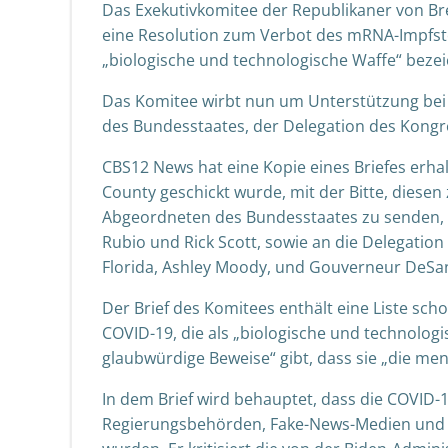
Das Exekutivkomitee der Republikaner von Br
eine Resolution zum Verbot des mRNA-Impfstof
„biologische und technologische Waffe“ beze
Das Komitee wirbt nun um Unterstützung bei 
des Bundesstaates, der Delegation des Kongr
CBS12 News hat eine Kopie eines Briefes erha
County geschickt wurde, mit der Bitte, diesen 
Abgeordneten des Bundesstaates zu senden, di
Rubio und Rick Scott, sowie an die Delegatio
Florida, Ashley Moody, und Gouverneur DeSan
Der Brief des Komitees enthält eine Liste sc
COVID-19, die als „biologische und technolog
glaubwürdige Beweise“ gibt, dass sie „die me
In dem Brief wird behauptet, dass die COVI
Regierungsbehörden, Fake-News-Medien und T