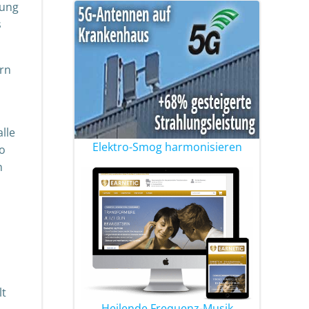
mung
s
ern
lle
Elektro-Smog harmonisieren
co
n
lt
Heilende Frequenz-Musik