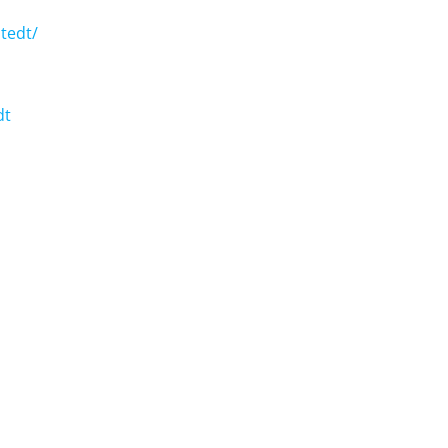
tedt/
dt