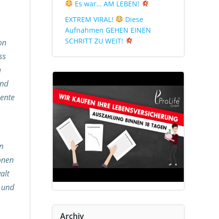
Es war… AM LEBEN!
EXTREM VIRAL!
Diese
Aufnahmen GEHEN EINEN
SCHRITT ZU WEIT!
on
ss
n
und
mente
n
onen
alt
 und
Archiv