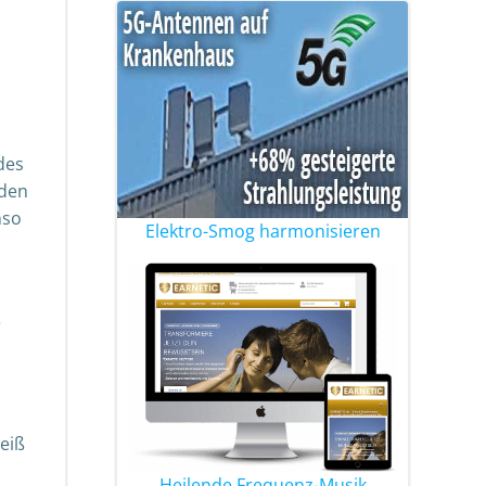
des
 den
nso
Elektro-Smog harmonisieren
e
eiß
Heilende Frequenz-Musik