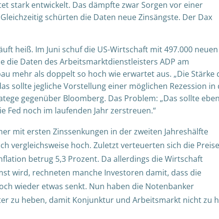
et stark entwickelt. Das dämpfte zwar Sorgen vor einer
 Gleichzeitig schürten die Daten neue Zinsängste. Der Dax
äuft heiß. Im Juni schuf die US-Wirtschaft mit 497.000 neuen
 wie die Daten des Arbeitsmarktdienstleisters ADP am
bau mehr als doppelt so hoch wie erwartet aus. „Die Stärke 
das sollte jegliche Vorstellung einer möglichen Rezession in
ratege gegenüber Bloomberg. Das Problem: „Das sollte ebe
ie Fed noch im laufenden Jahr zerstreuen.“
mer mit ersten Zinssenkungen in der zweiten Jahreshälfte
och vergleichsweise hoch. Zuletzt verteuerten sich die Preis
nflation betrug 5,3 Prozent. Da allerdings die Wirtschaft
t wird, rechneten manche Investoren damit, dass die
doch wieder etwas senkt. Nun haben die Notenbanker
er zu heben, damit Konjunktur und Arbeitsmarkt nicht zu h