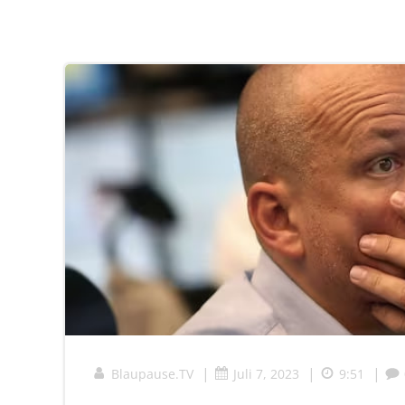
|
|
|
Blaupause.TV
Juli 7, 2023
9:51