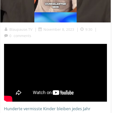
|
|
|
Blaupause.TV
November 8, 2023
9:30
0
comments
Hunderte vermisste Kinder bleiben jedes Jahr